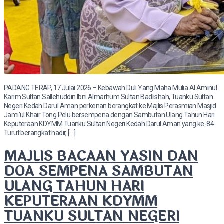
PADANG TERAP, 17 Julai 2026 – Kebawah Duli Yang Maha Mulia Al Aminul
Karim Sultan Sallehuddin Ibni Almarhum Sultan Badlishah, Tuanku Sultan
Negeri Kedah Darul Aman perkenan berangkat ke Majlis Perasmian Masjid
Jami’ul Khair Tong Pelu bersempena dengan Sambutan Ulang Tahun Hari
Keputeraan KDYMM Tuanku Sultan Negeri Kedah Darul Aman yang ke-84.
Turut berangkat hadir, […]
MAJLIS BACAAN YASIN DAN
DOA SEMPENA SAMBUTAN
ULANG TAHUN HARI
KEPUTERAAN KDYMM
TUANKU SULTAN NEGERI