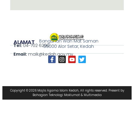
Bangunan Wan Mat Saman
ALAMAT
Tel:
04-702 6200
05000 Alor Setar, Kedah
Email:
maik@kedah.gov.my
Copyright © 2026 Majlis Agama Islam Kedah, All rights reserved. Present by
Bahagian Teknologi Maklumat & Multimedia