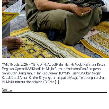
YAN, 16 Julai 2026 – Y.Bhg Dr. Hj. Abdul Rahim bin Hj. Abdul Rahman, Ketua
Pegawai Operasi MAIK hadir ke Majlis Bacaan Yasin dan Doa Sempena
Sambutan Ulang Tahun Hari Keputeraan KDYMM Tuanku Sultan Negeri
Kedah Darul Aman Kali Ke-84 yang bertempat di Masjid Terapung Yan, hari
ini. Majlis ini turut dihadiri oleh YB Dato’ […]
Next
→