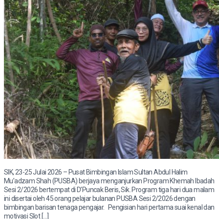
SIK, 23-25 Julai 2026 – Pusat Bimbingan Islam Sultan Abdul Halim
Mu’adzam Shah (PUSBA) berjaya menganjurkan Program Khemah Ibadah
Sesi 2/2026 bertempat di D’Puncak Beris, Sik. Program tiga hari dua malam
ini disertai oleh 45 orang pelajar bulanan PUSBA Sesi 2/2026 dengan
bimbingan barisan tenaga pengajar. Pengisian hari pertama suai kenal dan
motivasi Slot […]