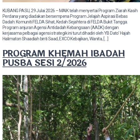
KUBANG PASU, 29 Julai 2026 – MAIK telah menyertai Program Ziarah Kasih
Perdana yang diadakan bersempena Program Jelajah Aspirasi Bebas
Dadah: Komuniti FELDA Sihat, Kedah Sejahtera di FELDA Bukit Tangga.
Program anjuran Agensi Antidadah Kebangsaan (AADK) dengan
kerjasama pelbagai agensi strategik ini turut dihadiri oleh YB Dato’ Hajah
Halimaton Shaadiah binti Saad, EXCO Kebajikan, Wanita, […]
PROGRAM KHEMAH IBADAH
PUSBA SESI 2/2026