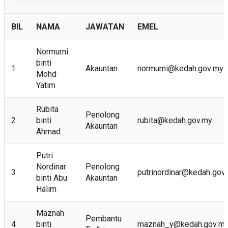
BIL
NAMA
JAWATAN
EMEL
Normurni
binti
1
Akauntan
normurni@kedah.gov.my
Mohd
Yatim
Rubita
Penolong
2
binti
rubita@kedah.gov.my
Akauntan
Ahmad
Putri
Nordinar
Penolong
3
putrinordinar@kedah.gov
binti Abu
Akauntan
Halim
Maznah
Pembantu
4
binti
maznah_y@kedah.gov.m