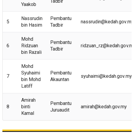
Tadbir
Yaakob
Nassrudin
Pembantu
5
nassrudin@kedah.gov.my
bin Hasim
Tadbir
Mohd
Pembantu
6
Ridzuan
ridzuan_rz@kedah.gov.m
Tadbir
bin Razali
Mohd
Syuhaimi
Pembantu
7
syuhaimi@kedah.gov.my
bin Mohd
Akauntan
Latiff
Amirah
Pembantu
8
binti
amirah@kedah.gov.my
Juruaudit
Kamal