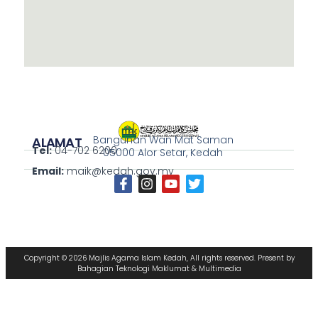
Bangunan Wan Mat Saman
ALAMAT
Tel:
04-702 6200
05000 Alor Setar, Kedah
Email:
maik@kedah.gov.my
Copyright © 2026 Majlis Agama Islam Kedah, All rights reserved. Present by
Bahagian Teknologi Maklumat & Multimedia