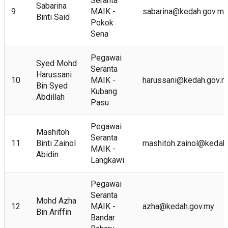
Seranta
Sabarina
9
MAIK -
sabarina@kedah.gov.my
Binti Said
Pokok
Sena
Pegawai
Syed Mohd
Seranta
Harussani
10
MAIK -
harussani@kedah.gov.m
Bin Syed
Kubang
Abdillah
Pasu
Pegawai
Mashitoh
Seranta
11
Binti Zainol
mashitoh.zainol@kedah
MAIK -
Abidin
Langkawi
Pegawai
Seranta
Mohd Azha
12
MAIK -
azha@kedah.gov.my
Bin Ariffin
Bandar