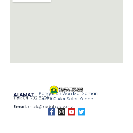
Bangunan Wan Mat Saman
ALAMAT
Tel:
04-702 6200
05000 Alor Setar, Kedah
Email:
maik@kedah.gov.my