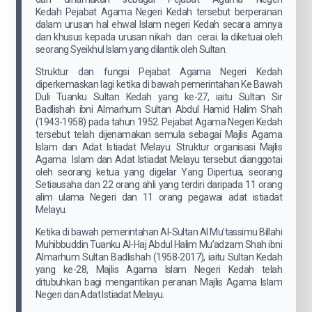
Kedah Pejabat Agama Negeri Kedah tersebut berperanan
dalam urusan hal ehwal Islam negeri Kedah secara amnya
dan khusus kepada urusan nikah dan cerai. Ia diketuai oleh
seorang Syeikhul Islam yang dilantik oleh Sultan.
Struktur dan fungsi Pejabat Agama Negeri Kedah
diperkemaskan lagi ketika di bawah pemerintahan Ke Bawah
Duli Tuanku Sultan Kedah yang ke-27, iaitu Sultan Sir
Badlishah ibni Almarhum Sultan Abdul Hamid Halim Shah
(1943-1958) pada tahun 1952. Pejabat Agama Negeri Kedah
tersebut telah dijenamakan semula sebagai Majlis Agama
Islam dan Adat Istiadat Melayu. Struktur organisasi Majlis
Agama Islam dan Adat Istiadat Melayu tersebut dianggotai
oleh seorang ketua yang digelar Yang Dipertua, seorang
Setiausaha dan 22 orang ahli yang terdiri daripada 11 orang
alim ulama Negeri dan 11 orang pegawai adat istiadat
Melayu.
Ketika di bawah pemerintahan Al-Sultan Al Mu’tassimu Billahi
Muhibbuddin Tuanku Al-Haj Abdul Halim Mu’adzam Shah ibni
Almarhum Sultan Badlishah (1958-2017), iaitu Sultan Kedah
yang ke-28, Majlis Agama Islam Negeri Kedah telah
ditubuhkan bagi mengantikan peranan Majlis Agama Islam
Negeri dan Adat Istiadat Melayu.