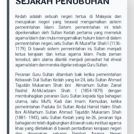
SEJARAH PENUBUHAN
Kedah adalah sebuah negeri tertua di Malaysia dan
merupakan negeri yang terawal mengamalkan sistem
pemerintahan Islam. Sistem pemerintahan ini telah
diperkenalkan oleh Sultan Kedah pertama yang memeluk
agama Islam dan mula mengamalkan hukum Islam di dalam
pemerintahan negeri, iaitu Sultan Al Muzaffar Shah I (1136-
1179). Di bawah sistem pemerintahan ini, Sultan menjadi
ketua kerajaan dan ketua agama Islam. Pada zaman
tersebut, alim ulama dilantik menjadi penasihat hal ehwal
agama Islam dan mereka digelar sebagai Guru Sultan.
Peranan Guru Sultan ditambah baik ketika pemerintahan
Kebawah Duli Sultan Kedah yang ke-24, iaitu Sultan Ahmad
Tajuddin Mukarram Shah ibni Almarhum Sultan Zainal
Rashid Al-Mu’adzam Shah I (1854-1879) dengan
membahagikan peranan Guru Sultan kepada tiga bahagian
utama, iaitu Mufti, Kadi dan Imam. Kemudian, ketika
pemerintahan Paduka Sri Sultan Abdul Hamid Halim Shah
Ibni Al-Marhum Sultan Ahmad Tajuddin Mukarram Shah
(1881- 1943), iaitu Sultan Kedah yang ke-26, peranan tiga
bahagian ini telah digabungkan di bawah satu institusi agama
khas yang diletakkan di bawah pentadbiran kerajaan negeri
dan dinamakan sebagai Pejabat Agama Negeri