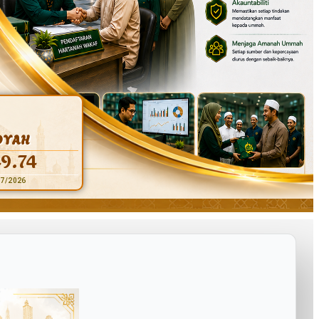
DYAH
9.74
07/2026