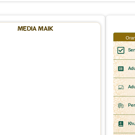
MEDIA MAIK
Ora
Sem
Adu
Ad
Per
Kh