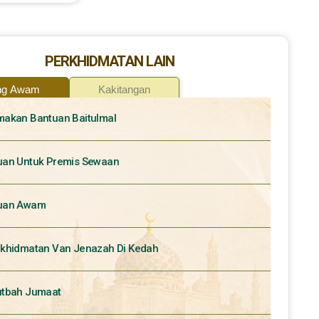
PERKHIDMATAN LAIN
ng Awam
Kakitangan
akan Bantuan Baitulmal
an Untuk Premis Sewaan
uan Awam
khidmatan Van Jenazah Di Kedah
utbah Jumaat