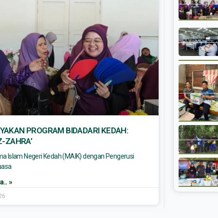
AYAKAN PROGRAM BIDADARI KEDAH:
Z-ZAHRA’
ma Islam Negeri Kedah (MAIK) dengan Pengerusi
uasa
.. »
26