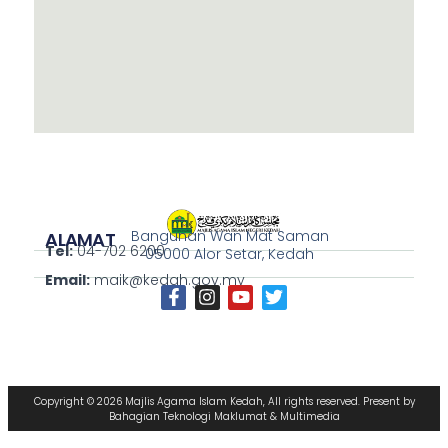
Bangunan Wan Mat Saman
ALAMAT
Tel:
04-702 6200
05000 Alor Setar, Kedah
Email:
maik@kedah.gov.my
Copyright © 2026 Majlis Agama Islam Kedah, All rights reserved. Present by
Bahagian Teknologi Maklumat & Multimedia