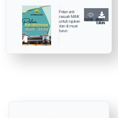
Pelan anti
rasuah MAIK
PAPAR
MUAT
untuk rujukan
TURUN
dan di muat
turun :