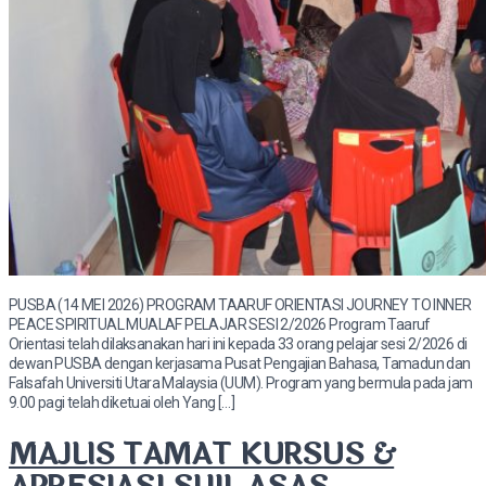
PUSBA (14 MEI 2026) PROGRAM TAARUF ORIENTASI JOURNEY TO INNER
PEACE SPIRITUAL MUALAF PELAJAR SESI 2/2026 Program Taaruf
Orientasi telah dilaksanakan hari ini kepada 33 orang pelajar sesi 2/2026 di
dewan PUSBA dengan kerjasama Pusat Pengajian Bahasa, Tamadun dan
Falsafah Universiti Utara Malaysia (UUM). Program yang bermula pada jam
9.00 pagi telah diketuai oleh Yang […]
MAJLIS TAMAT KURSUS &