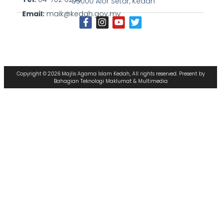
05000 Alor Setar, Kedah
Email:
maik@kedah.gov.my
Copyright © 2026 Majlis Agama Islam Kedah, All rights reserved. Present by
Bahagian Teknologi Maklumat & Multimedia