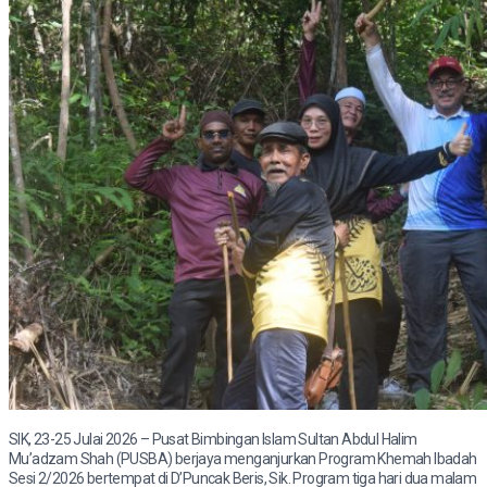
SIK, 23-25 Julai 2026 – Pusat Bimbingan Islam Sultan Abdul Halim
Mu’adzam Shah (PUSBA) berjaya menganjurkan Program Khemah Ibadah
Sesi 2/2026 bertempat di D’Puncak Beris, Sik. Program tiga hari dua malam