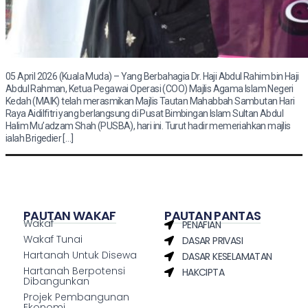
05 April 2026 (Kuala Muda) – Yang Berbahagia Dr. Haji Abdul Rahim bin Haji
Abdul Rahman, Ketua Pegawai Operasi (COO) Majlis Agama Islam Negeri
Kedah (MAIK) telah merasmikan Majlis Tautan Mahabbah Sambutan Hari
Raya Aidilfitri yang berlangsung di Pusat Bimbingan Islam Sultan Abdul
Halim Mu’adzam Shah (PUSBA), hari ini. Turut hadir memeriahkan majlis
ialah Brigedier […]
PAUTAN WAKAF
PAUTAN PANTAS
Wakaf
PENAFIAN
Wakaf Tunai
DASAR PRIVASI
Hartanah Untuk Disewa
DASAR KESELAMATAN
Hartanah Berpotensi
HAKCIPTA
Dibangunkan
Projek Pembangunan
Ekonomi