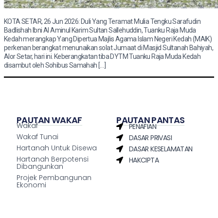
KOTA SETAR, 26 Jun 2026: Duli Yang Teramat Mulia Tengku Sarafudin
Badlishah Ibni Al Aminul Karim Sultan Sallehuddin, Tuanku Raja Muda
Kedah merangkap Yang Dipertua Majlis Agama Islam Negeri Kedah (MAIK)
perkenan berangkat menunaikan solat Jumaat di Masjid Sultanah Bahiyah,
Alor Setar, hari ini. Keberangkatan tiba DYTM Tuanku Raja Muda Kedah
disambut oleh Sohibus Samahah […]
PAUTAN WAKAF
PAUTAN PANTAS
Wakaf
PENAFIAN
Wakaf Tunai
DASAR PRIVASI
Hartanah Untuk Disewa
DASAR KESELAMATAN
Hartanah Berpotensi
HAKCIPTA
Dibangunkan
Projek Pembangunan
Ekonomi