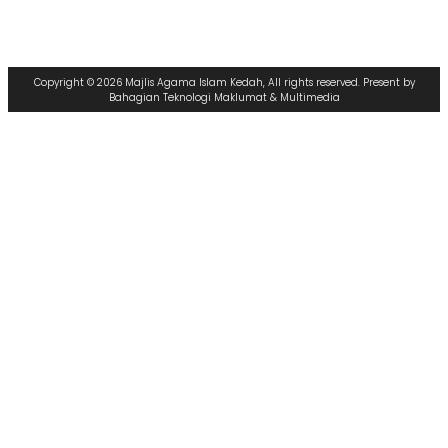
Copyright © 2026 Majlis Agama Islam Kedah, All rights reserved. Present by
Bahagian Teknologi Maklumat & Multimedia