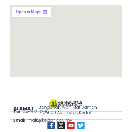
Bangunan Wan Mat Saman
ALAMAT
Tel:
04-702 6200
05000 Alor Setar, Kedah
Email:
maik@kedah.gov.my