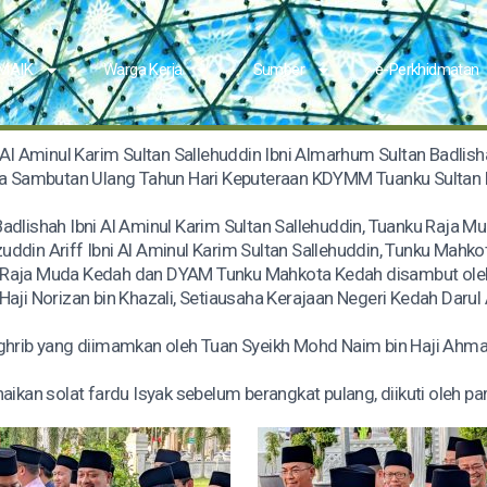
 MAIK
Warga Kerja
Sumber
e-Perkhidmatan
l Aminul Karim Sultan Sallehuddin Ibni Almarhum Sultan Badlish
a Sambutan Ulang Tahun Hari Keputeraan KDYMM Tuanku Sultan 
 Badlishah Ibni Al Aminul Karim Sultan Sallehuddin, Tuanku Raja
uddin Ariff Ibni Al Aminul Karim Sultan Sallehuddin, Tunku Mahko
Raja Muda Kedah dan DYAM Tunku Mahkota Kedah disambut oleh
Haji Norizan bin Khazali, Setiausaha Kerajaan Negeri Kedah Darul
hrib yang diimamkan oleh Tuan Syeikh Mohd Naim bin Haji Ahmad
an solat fardu Isyak sebelum berangkat pulang, diikuti oleh par