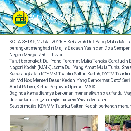
Mengenai
KOTA SETAR, 2 Julai 2026 – Kebawah Duli Yang Maha Mulia A
berangkat menghadiri Majlis Bacaan Yasin dan Doa Sempen
Negeri Masjid Zahir, di sini.
Turut berangkat, Duli Yang Teramat Mulia Tengku Sarafudin
Negeri Kedah (MAIK), serta Duli Yang Amat Mulia Tunku Shaz
Keberangkatan KDYMM Tuanku Sultan Kedah, DYTM Tuanku 
bin Md Nor, Menteri Besar Kedah; Yang Berhormat Dato’ Seri 
Abdul Rahim, Ketua Pegawai Operasi MAIK.
Baginda kemudiannya berkenan menunaikan solat fardu Mag
diteruskan dengan majlis bacaan Yasin dan doa.
Seusai majlis, KDYMM Tuanku Sultan Kedah berkenan menunaik