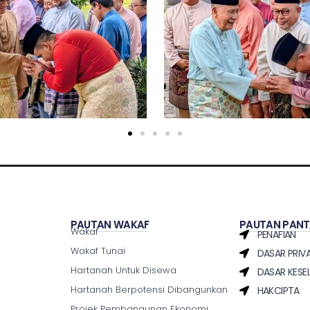
PAUTAN WAKAF
PAUTAN PAN
Wakaf
PENAFIAN
Wakaf Tunai
DASAR PRIVA
Hartanah Untuk Disewa
DASAR KES
Hartanah Berpotensi Dibangunkan
HAKCIPTA
Projek Pembangunan Ekonomi