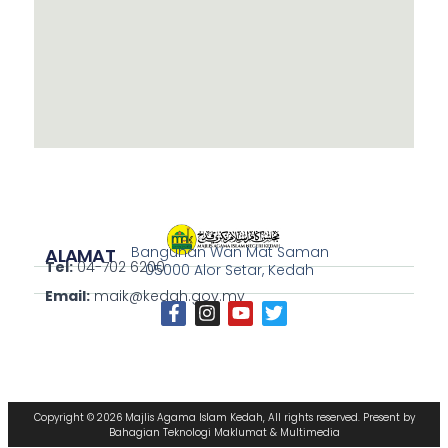
Bangunan Wan Mat Saman
ALAMAT
Tel:
04-702 6200
05000 Alor Setar, Kedah
Email:
maik@kedah.gov.my
Copyright © 2026 Majlis Agama Islam Kedah, All rights reserved. Present by
Bahagian Teknologi Maklumat & Multimedia