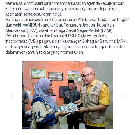
berterusan institusi ini dalam memperkasakan agenda kebajikan dan
kesejahteraan ummah, khususnya golongan yang berdepan ujian
kesihatan serta kesukaran hidup.
Hadir sama menjayakan program ini ialah Ahli Dewan Undangan Negeri
dan wakil-wakil DUN yang terlibat, Pengarah Jabatan Kebajikan
Masyarakat (JKM), wakil Lembaga Zakat Negeri Kedah (LZNK),
Pertubuhan Keselamatan Sosial (PERKESO), Menteri Besar
Incorporated (MBI), pegawai dan kakitangan Bahagian Baitulmal MAIK
serta agensi-agensi berkaitan yang bersama-sama berganding bahu
dalam menyantuni rakyat yang memerlukan.