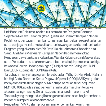
BALING, 23 Jun 2026 – Majlis Agama Islam Negeri Kedah (MAIK) melalui
Unit Bantuan Baitulmal telah turut serta dalam Program Bantuan
Sejahtera Pesakit Terlantar (BSPT), iaitu satu inisiatif Kerajaan Negeri
Kedah yang bertujuan membantu meringankan beban pesakit terlantar
serta penjaga mereka melalui bantuan kewangan dan keperluan harian.
Program yang diketuai oleh YB Dato’ Hajah Halimaton Shaadiah binti
Saad, Ahli Majlis Mesyuarat Kerajaan Negeri Kedah merangkap
Pengerusi Jawatankuasa Kebajikan, Wanita, Keluarga dan Masyarakat
serta Perpaduan itu telah menyantuni seramai tujuh penerima dari tiga
kawasan Dewan Undangan Negeri (DUN) di daerah Baling iaitu DUN
Bayu, DUN Kupang dan DUN Kuala Ketil.
Turut hadir menyertai program tersebut ialah YBhg. Dr. Haji Abdul Rahim
bin Haji Abdul Rahman, Ketua Pegawai Operasi (COO) MAIK yang telah
menyampaikan sumbangan MAIK berupa bantuan tunai berjumlah
RM1,000.00 kepada setiap penerima melalui kemasukan terus ke
akaun masing-masing. Selain itu, penerima turut menerima Kit
Tabarruk yang mengandungi barangan makanan asas bagi membantu
memenuhi keperluan harian mereka.
Penyertaan MAIK dalam program ini mencerminkan komitmen