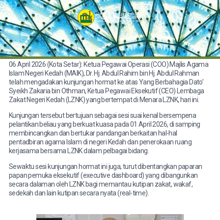
06 April 2026 (Kota Setar): Ketua Pegawai Operasi (COO) Majlis Agama
Islam Negeri Kedah (MAIK), Dr. Hj. Abdul Rahim bin Hj. Abdul Rahman
telah mengadakan kunjungan hormat ke atas Yang Berbahagia Dato’
Syeikh Zakaria bin Othman, Ketua Pegawai Eksekutif (CEO) Lembaga
Zakat Negeri Kedah (LZNK) yang bertempat di Menara LZNK, hari ini.
Kunjungan tersebut bertujuan sebagai sesi suai kenal bersempena
pelantikan beliau yang berkuat kuasa pada 01 April 2026, di samping
membincangkan dan bertukar pandangan berkaitan hal-hal
pentadbiran agama Islam di negeri Kedah dan penerokaan ruang
kerjasama bersama LZNK dalam pelbagai bidang.
Sewaktu sesi kunjungan hormat ini juga, turut dibentangkan paparan
papan pemuka eksekutif (executive dashboard) yang dibangunkan
secara dalaman oleh LZNK bagi memantau kutipan zakat, wakaf,
sedekah dan lain kutipan secara nyata (real-time).