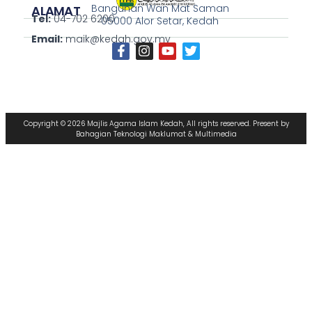
Bangunan Wan Mat Saman
ALAMAT
Tel:
04-702 6200
05000 Alor Setar, Kedah
Email:
maik@kedah.gov.my
Copyright © 2026 Majlis Agama Islam Kedah, All rights reserved. Present by
Bahagian Teknologi Maklumat & Multimedia