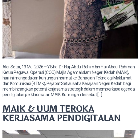
Alor Setar, 13 Mei 2026 – Y.Bhg. Dr. Haji Abdul Rahim bin Haji Abdul Rahman,
Ketua Pegawai Operasi (COO) Majlis Agama Islam Negeri Kedah (MAIK),
hari ini mengadakan kunjungan hormat ke Bahagian Teknologi Maklumat
dan Komunikasi (BTMK), Pejabat Setiausaha Kerajaan Negeri Kedah bagi
membincangkan potensi kerjasama strategik dalam memperkasa agenda
pendigitalan perkhidmatan MAIK. Kunjungan tersebut […]
MAIK & UUM TEROKA
KERJASAMA PENDIGITALAN