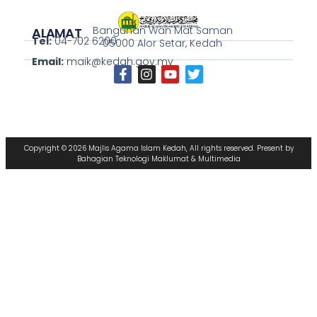
Bangunan Wan Mat Saman
ALAMAT
Tel:
04-702 6200
05000 Alor Setar, Kedah
Email:
maik@kedah.gov.my
Copyright © 2026 Majlis Agama Islam Kedah, All rights reserved. Present by
Bahagian Teknologi Maklumat & Multimedia