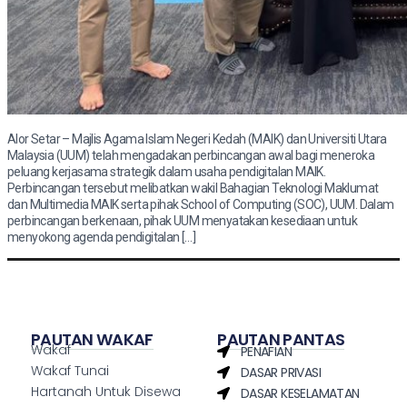
Alor Setar – Majlis Agama Islam Negeri Kedah (MAIK) dan Universiti Utara
Malaysia (UUM) telah mengadakan perbincangan awal bagi meneroka
peluang kerjasama strategik dalam usaha pendigitalan MAIK.
Perbincangan tersebut melibatkan wakil Bahagian Teknologi Maklumat
dan Multimedia MAIK serta pihak School of Computing (SOC), UUM. Dalam
perbincangan berkenaan, pihak UUM menyatakan kesediaan untuk
menyokong agenda pendigitalan […]
PAUTAN WAKAF
PAUTAN PANTAS
Wakaf
PENAFIAN
Wakaf Tunai
DASAR PRIVASI
Hartanah Untuk Disewa
DASAR KESELAMATAN